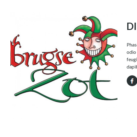
DI
Phase
odio 
feugi
dapib