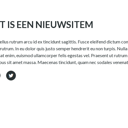
T IS EEN NIEUWSITEM
llus rutrum arcu id ex tincidunt sagittis. Fusce eleifend dictum c
rutrum. In eu dolor quis justo semper hendrerit eu non turpis. Nulla 
at enim, euismod ullamcorper felis egestas vel. Praesent ut rutrum n
us sit amet massa. Maecenas tincidunt, quam nec sodales venenatis,